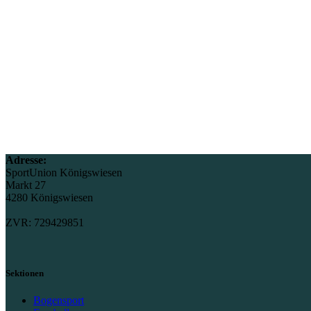
Adresse:
SportUnion Königswiesen
Markt 27
4280 Königswiesen
ZVR: 729429851
Sektionen
Bogensport