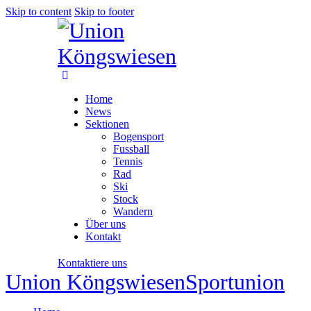
Skip to content
Skip to footer
Home
News
Sektionen
Bogensport
Fussball
Tennis
Rad
Ski
Stock
Wandern
Über uns
Kontakt
Kontaktiere uns
Union Köngswiesen
Sportunion