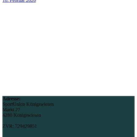
10. Februar 2026
Adresse:
SportUnion Königswiesen
Markt 27
4280 Königswiesen
ZVR: 729429851