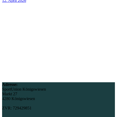
12. April 2026
Adresse:
SportUnion Königswiesen
Markt 27
4280 Königswiesen
ZVR: 729429851