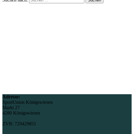
Adresse:
SportUnion Königswiesen
Markt 27
4280 Königswiesen
ZVR: 729429851