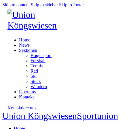
Skip to content
Skip to sidebar
Skip to footer
Home
News
Sektionen
Bogensport
Fussball
Tennis
Rad
Ski
Stock
Wandern
Über uns
Kontakt
Kontaktiere uns
Union Köngswiesen
Sportunion
Home