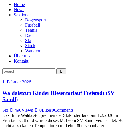
Home
News
Sektionen
Bogensport
Fussball
Tennis
Rad
Ski
Stock
Wandern
Über uns
Kontakt
1. Februar 2026
Waldaistcup Kinder Riesentorlauf Freistadt (SV
Sandl)
Ski
496
Views
0
Likes
0
Comments
Das dritte Waldaistcuprennen der Skikinder fand am 1.2.2026 in
Freistadt statt und wurde dieses Mal vom SV Sandl veranstaltet. Bei
nicht allzu kalten Temperaturen und eher überschaubarer