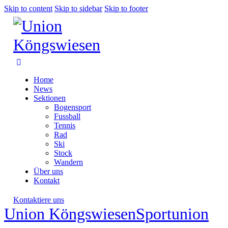
Skip to content
Skip to sidebar
Skip to footer
Home
News
Sektionen
Bogensport
Fussball
Tennis
Rad
Ski
Stock
Wandern
Über uns
Kontakt
Kontaktiere uns
Union Köngswiesen
Sportunion