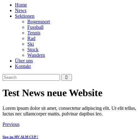
Home
News
Sektionen
Bogensport
Fussball
Tennis
Rad
Ski
Stock
Wandern
Über uns
Kontakt
Test News neue Website
Lorem ipsum dolor sit amet, consectetur adipiscing elit. Ut elit tellus,
luctus nec ullamcorper mattis, pulvinar dapibus leo.
Beitragsnavigation
Previous
Sieg im MV ALM CUP !