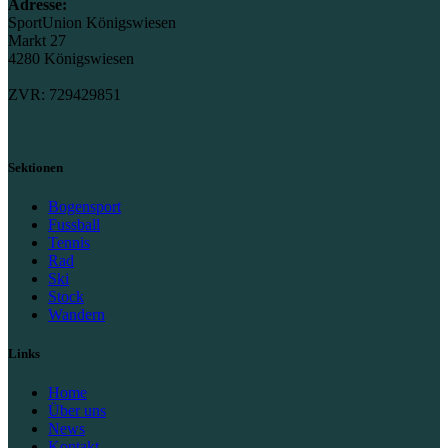
Adresse:
SportUnion Königswiesen
Markt 27
4280 Königswiesen
ZVR: 729429851
Sektionen
Bogensport
Fussball
Tennis
Rad
Ski
Stock
Wandern
Links
Home
Über uns
News
Kontakt