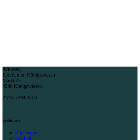
Adresse:
SportUnion Königswiesen
Markt 27
4280 Königswiesen
ZVR: 729429851
Sektionen
Bogensport
Fussball