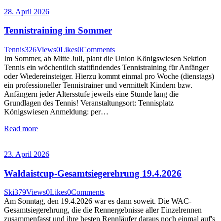
28. April 2026
Tennistraining im Sommer
Tennis
326
Views
0
Likes
0
Comments
Im Sommer, ab Mitte Juli, plant die Union Königswiesen Sektion
Tennis ein wöchentlich stattfindendes Tennistraining für Anfänger
oder Wiedereinsteiger. Hierzu kommt einmal pro Woche (dienstags)
ein professioneller Tennistrainer und vermittelt Kindern bzw.
Anfängern jeder Altersstufe jeweils eine Stunde lang die
Grundlagen des Tennis! Veranstaltungsort: Tennisplatz
Königswiesen Anmeldung: per…
Read more
23. April 2026
Waldaistcup-Gesamtsiegerehrung 19.4.2026
Ski
379
Views
0
Likes
0
Comments
Am Sonntag, den 19.4.2026 war es dann soweit. Die WAC-
Gesamtsiegerehrung, die die Rennergebnisse aller Einzelrennen
zusammenfasst und ihre besten Rennläufer daraus noch einmal auf's