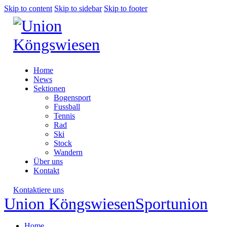
Skip to content
Skip to sidebar
Skip to footer
Home
News
Sektionen
Bogensport
Fussball
Tennis
Rad
Ski
Stock
Wandern
Über uns
Kontakt
Kontaktiere uns
Union Köngswiesen
Sportunion
Home