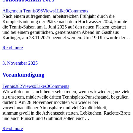
Allgemein
Tennis
396
Views
1
Like
0
Comments
Nach einem aufregendem, arbeitsreichen Frühjahr durch die
Komplettsanierung der Plätze nach dem Hochwasser 2024, konnte
die Tennis-Saison am 1. Juni 2025 auf den neuen Plätzen gestartet
und bei einem gemütlichen, gemeinsamen Abend im Gasthaus
Karlinger, am 28.11.2025 beendet werden. Um 19 Uhr wurde der…
Read more
3. November 2025
Vorankündigung
Tennis
282
Views
0
Likes
0
Comments
Wir würden uns auch heuer sehr freuen, wenn wir wieder ganz viele
zu unserem, mittlerweile dritten Tennisplatz-Punschstand, begrüßen
dürfen!! Am 28.November möchten wir wieder bei
vorweihnachtlicher Atmosphäre und viel Gemütlichkeit,
stimmungsvoll in die Adventszeit starten. Lebkuchen, Raclette-Brote
und auch Punsch und Glühmost sollen euch…
Read more