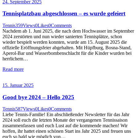
24. September 2025
Tennisplatzbau abgeschlossen – es wurde gefeiert
Tennis
359
Views
0
Likes
0
Comments
Nachdem ab 1. Juni 2025, die nach dem Hochwasser im September
2024 zerstörten und nun wieder sanierten Tennisplätze, schon
wieder bespielt werden konnten, wurde am 15. August 2025 die
offizielle Eröffnungsfeier abgehalten. Mit Hüpfburg, Bosna-Stand,
Aperol-Bar und Wasserbombenschlacht für die Kinder wurden bei
herrlichem…
Read more
15. Januar 2025
Good bye 2024 – Hello 2025
Tennis
587
Views
0
Likes
0
Comments
Liebe Tennis-Familie! Ein abschließender Newsletter für das Jahr
2024 soll euch die letzten Monate der vergangenen Tennissaison
zusammenfassen und euch Lust auf die kommende machen! Wir
hoffen, ihr hattet einen schönen Start ins Jahr 2025 und freuen uns
euch so bald wie möglich von…